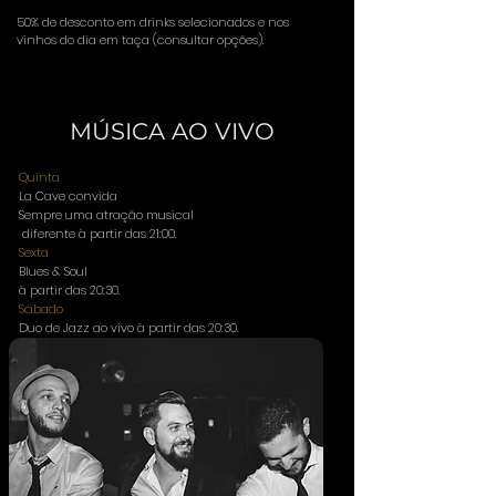
50% de desconto em drinks selecionados e nos
vinhos do dia em taça (consultar opções).
​MÚSICA AO VIVO
Quinta
La Cave convida
Sempre uma atração musical
diferente
à partir das 21:00.
Sexta
Blues & Soul
à partir das 20:30.
Sábado
Duo de Jazz ao vivo à partir das 20:30.