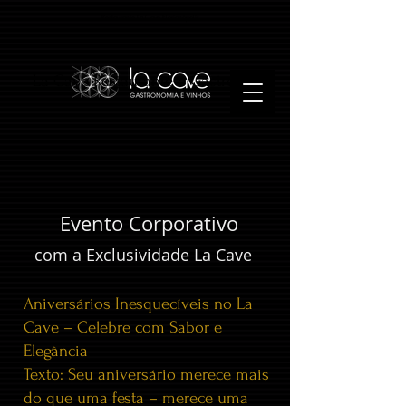
Restaurante La Cave Florianópolis
La Cave Restaurante e Gastrobar
Evento Corporativo
com a Exclusividade La Cave
Aniversários Inesquecíveis no La
Cave – Celebre com Sabor e
Elegância
Texto: Seu aniversário merece mais
do que uma festa – merece uma