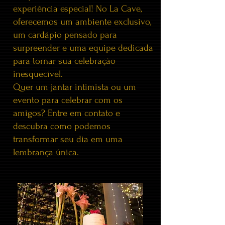
experiência especial! No La Cave,
oferecemos um ambiente exclusivo,
um cardápio pensado para
surpreender e uma equipe dedicada
para tornar sua celebração
inesquecível.
Quer um jantar intimista ou um
evento para celebrar com os
amigos? Entre em contato e
descubra como podemos
transformar seu dia em uma
lembrança única.